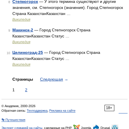
Степногорск
— У этого термина существуют и другие
8
значения, см. Степногорск (значения). Город Степногорск
Страна КазахстанКазахстан …
Википедия
Макинск-2
— Город Степногорск Страна
9
КазахстанКазахстан Статус …
Википедия
Целиноград-25
— Город Степногорск Страна
10
КазахстанКазахстан Статус …
Википедия
Страницы
Следующая
→
1
2
© Академик, 2000-2026
18+
Обратная связь:
Техподдержка
,
Реклама на сайте
👣 Путешествия
Экспорт словарей на сайты
, сделанные на PHP,
Joomla,
Drupal,