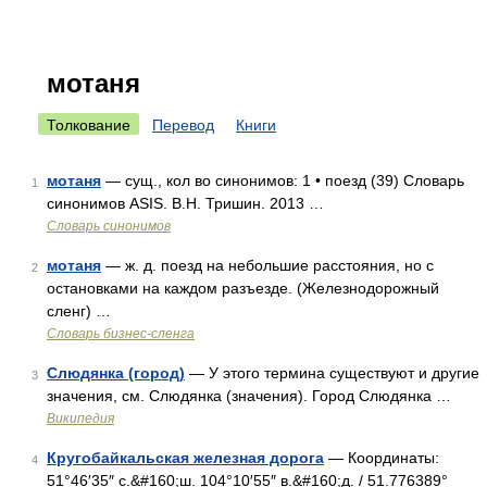
мотаня
Толкование
Перевод
Книги
мотаня
— сущ., кол во синонимов: 1 • поезд (39) Словарь
1
синонимов ASIS. В.Н. Тришин. 2013 …
Словарь синонимов
мотаня
— ж. д. поезд на небольшие расстояния, но с
2
остановками на каждом разъезде. (Железнодорожный
сленг) …
Словарь бизнес-сленга
Слюдянка (город)
— У этого термина существуют и другие
3
значения, см. Слюдянка (значения). Город Слюдянка …
Википедия
Кругобайкальская железная дорога
— Координаты:
4
51°46′35″ с.&#160;ш. 104°10′55″ в.&#160;д. / 51.776389°