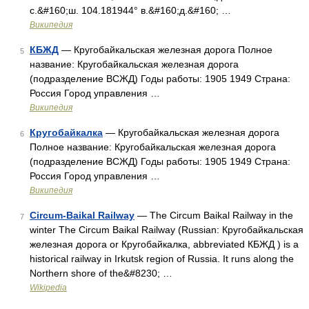
с.&#160;ш. 104.181944° в.&#160;д.&#160; …
Википедия
КБЖД
— Кругобайкальская железная дорога Полное
5
название: Кругобайкальская железная дорога
(подразделение ВСЖД) Годы работы: 1905 1949 Страна:
Россия Город управления …
Википедия
Кругобайкалка
— Кругобайкальская железная дорога
6
Полное название: Кругобайкальская железная дорога
(подразделение ВСЖД) Годы работы: 1905 1949 Страна:
Россия Город управления …
Википедия
Circum-Baikal Railway
— The Circum Baikal Railway in the
7
winter The Circum Baikal Railway (Russian: Кругобайкальская
железная дорога or Кругобайкалка, abbreviated КБЖД ) is a
historical railway in Irkutsk region of Russia. It runs along the
Northern shore of the&#8230; …
Wikipedia